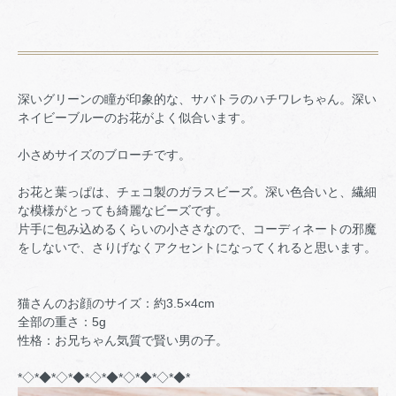
深いグリーンの瞳が印象的な、サバトラのハチワレちゃん。深い
ネイビーブルーのお花がよく似合います。
小さめサイズのブローチです。
お花と葉っぱは、チェコ製のガラスビーズ。深い色合いと、繊細
な模様がとっても綺麗なビーズです。
片手に包み込めるくらいの小ささなので、コーディネートの邪魔
をしないで、さりげなくアクセントになってくれると思います。
猫さんのお顔のサイズ：約3.5×4cm
全部の重さ：5g
性格：お兄ちゃん気質で賢い男の子。
*◇*◆*◇*◆*◇*◆*◇*◆*◇*◆*