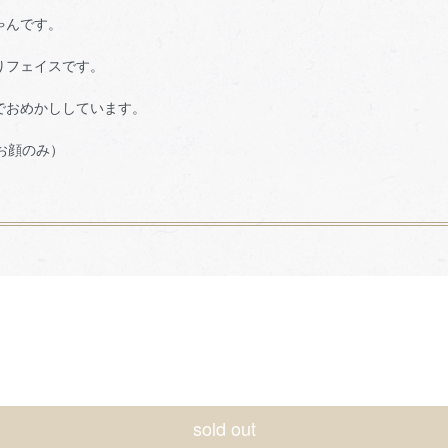
ゃんです。
りフェイスです。
でおめかししています。
（お顔のみ）
sold out