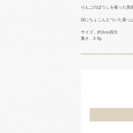
りんごのぼうしを被った黒
頭にちょこんとついた葉っ
サイズ…約3cm四方
重さ…4.9g